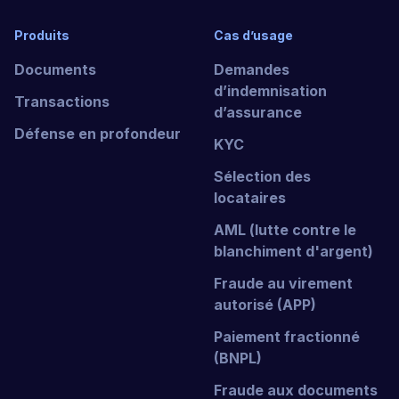
n'importe quelle langue.
Les gestionnaires de risques.
Produits
Cas d’usage
Évaluez et atténuez les risques liés
aux entreprises clientes et à la
Documents
Demandes
fraude.
d’indemnisation
Transactions
d’assurance
Gestionnaires de comptes.
Défense en profondeur
KYC
Accélérez l'intégration des
marchants en vérifiant rapidement
Sélection des
l'identité et la légitimité des
locataires
entreprises.
AML (lutte contre le
blanchiment d'argent)
Les équipes informatiques et de
sécurité.
Intégrez les solutions KYB
Fraude au virement
en toute sécurité dans les systèmes
autorisé (APP)
existants tout en protégeant les
Paiement fractionné
données sensibles.
(BNPL)
Fraude aux documents