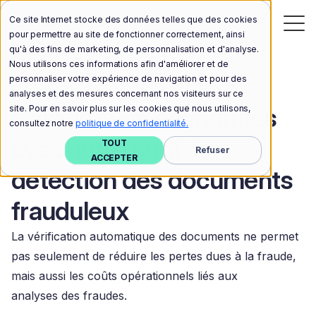
Ce site Internet stocke des données telles que des cookies
pour permettre au site de fonctionner correctement, ainsi
qu'à des fins de marketing, de personnalisation et d'analyse.
Nous utilisons ces informations afin d'améliorer et de
personnaliser votre expérience de navigation et pour des
analyses et des mesures concernant nos visiteurs sur ce
Calculez vos économies
site. Pour en savoir plus sur les cookies que nous utilisons,
consultez notre
politique de confidentialité.
avec notre outil de
TOUT
Refuser
ACCEPTER
détection des documents
frauduleux
La vérification automatique des documents ne permet
pas seulement de réduire les pertes dues à la fraude,
mais aussi les coûts opérationnels liés aux
analyses des fraudes.